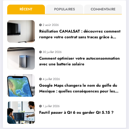
RÉCENT
POPULAIRES
COMMENTAIRE
2 août 2026
Résiliation CANALSAT : découvrez comment
rompre votre contrat sans tracas grâce à
notre guide complet
30 juillet 2026
Comment optimiser votre autoconsommation
avec une batterie solaire
4 juillet 2026
Google Maps changera le nom du golfe du
Mexique : quelles conséquences pour les
utilisateurs et la publicité en ligne
1 juillet 2026
Faut-il passer à Qt 6 ou garder Qt 5.15 ?