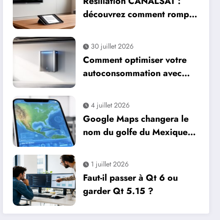
Résiliation CANALSAT :
découvrez comment rompre
votre contrat sans tracas
grâce à notre guide
30 juillet 2026
complet
Comment optimiser votre
autoconsommation avec
une batterie solaire
4 juillet 2026
Google Maps changera le
nom du golfe du Mexique :
quelles conséquences pour
les utilisateurs et la
1 juillet 2026
publicité en ligne
Faut-il passer à Qt 6 ou
garder Qt 5.15 ?