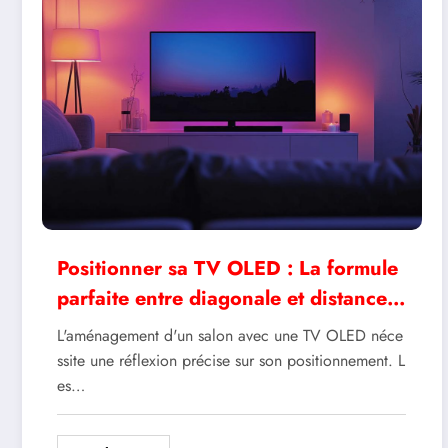
Positionner sa TV OLED : La formule
parfaite entre diagonale et distance
de visionnage
L'aménagement d'un salon avec une TV OLED néce
ssite une réflexion précise sur son positionnement. L
es…