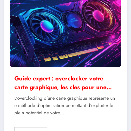
Guide expert : overclocker votre
carte graphique, les cles pour une
performance optimale sans risque
L'overclocking d'une carte graphique représente un
e méthode d'optimisation permettant d'exploiter le
plein potentiel de votre…